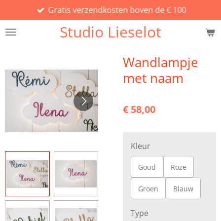
Gratis verzendkosten boven de € 100
Ga
direct
Studio Lieselot
naar
de
hoofdinhoud
Wandlampje
met naam
€ 58,00
Kleur
Goud
Roze
Groen
Blauw
Type