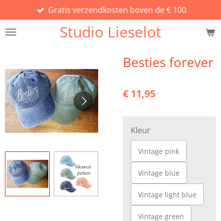
Gratis verzendkosten boven de € 100
Ga
direct
Studio Lieselot
naar
de
hoofdinhoud
Besties forever
€ 11,95
Kleur
Vintage pink
Vintage blue
Vintage light blue
Vintage green