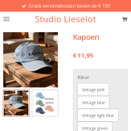
Gratis verzendkosten boven de € 100
Ga
direct
Studio Lieselot
naar
de
hoofdinhoud
Kapoen
€ 11,95
Kleur
Vintage pink
Vintage blue
Vintage light blue
Vintage green